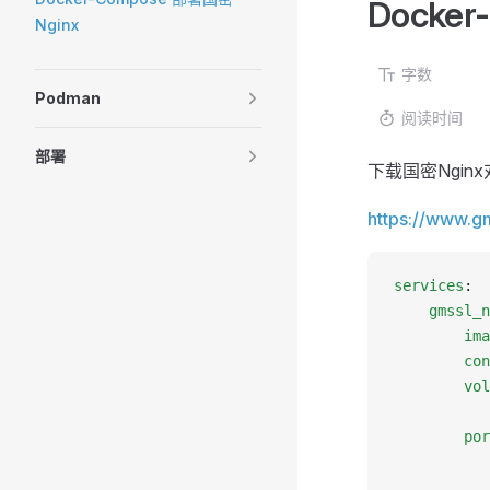
Docker
Nginx
字数
Podman
阅读时间
部署
下载国密Ngin
https://www.gm
services
:
	gmssl_
		im
		c
		v
		  
		po
		  
		  