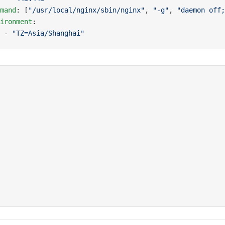
ommand
: [
"/usr/local/nginx/sbin/nginx"
, 
"-g"
, 
"daemon off;
nvironment
:
  - 
"TZ=Asia/Shanghai"