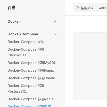
百搭
搜索文档
K
Skip to content
Sidebar Navigation
Docker
Docker-Compose
Docker-Compose 安装
Docker-Compose 部署
ClickHouse
Docker-Compose 部署MySQL
Docker-Compose 部署Nginx
Docker-Compose 部署Oracle
Docker-Compose 部署
PostgreSQL
Docker-Compose 部署Redis
Docker-Compose 部署国密