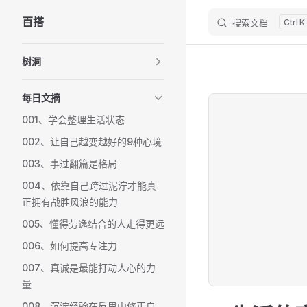
百搭
搜索文档
K
Skip to content
Sidebar Navigation
树洞
每日文摘
001、学会整理生活状态
002、让自己越变越好的9种心境
003、事过翻篇是格局
004、依靠自己跨过泥泞才能真
正拥有战胜风浪的能力
005、懂得劳逸结合的人走得更远
006、如何提高专注力
007、真诚是最能打动人心的力
量
008、沉淀经验在反思中修正自