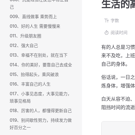
生活的
己
009、直线做事 乘势而上
字数
010、好的人生 需要慢慢来
阅读时间
011、升级朋友圈
012、强大自己
有的人总是习惯
013、幸福不在别处，就在当下
来不及吃，上班
自己的身体。
014、你的美好，要靠自己去成全
015、抬得起头，乘风破浪
俗话说，一日之
016、丰富自己的人生
炼身体，增强体
017、小事见态度，大事见能力，
白天从容不迫、
琐事见格局
阻挡时间的流逝
018、厉害的人，都懂得更新自己
019、别间歇性努力，持续发力做
好百分之一