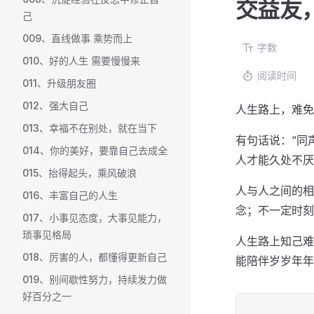
交益友
己
009、直线做事 乘势而上
字数
010、好的人生 需要慢慢来
阅读时间
011、升级朋友圈
012、强大自己
人生路上，难免
013、幸福不在别处，就在当下
有句话说：“同
014、你的美好，要靠自己去成全
人才能久处不厌
015、抬得起头，乘风破浪
人与人之间的相
016、丰富自己的人生
念；不一定时刻
017、小事见态度，大事见能力，
琐事见格局
人生路上知己难
018、厉害的人，都懂得更新自己
能陪伴岁岁年年
019、别间歇性努力，持续发力做
好百分之一