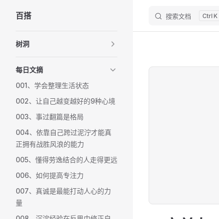
百搭
搜索文档
K
Skip to content
Sidebar Navigation
树洞
每日文摘
001、学会整理生活状态
002、让自己越变越好的9种心境
003、事过翻篇是格局
004、依靠自己跨过泥泞才能真
正拥有战胜风浪的能力
005、懂得劳逸结合的人走得更远
006、如何提高专注力
007、真诚是最能打动人心的力
量
008、沉淀经验在反思中修正自