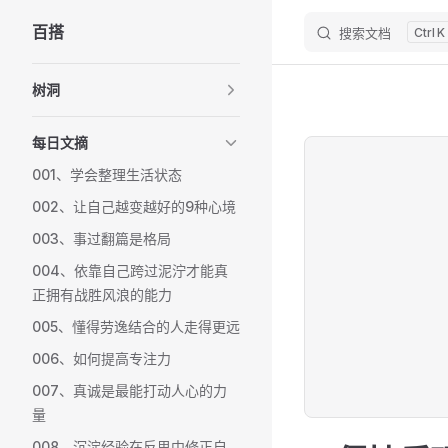
百搭
搜索文档
K
Skip to content
Sidebar Navigation
树洞
每日文摘
001、学会整理生活状态
002、让自己越变越好的9种心境
003、事过翻篇是格局
004、依靠自己跨过泥泞才能真
正拥有战胜风浪的能力
005、懂得劳逸结合的人走得更远
006、如何提高专注力
007、真诚是最能打动人心的力
量
008、沉淀经验在反思中修正自