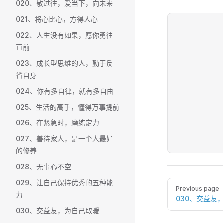
020、敬过往，爱当下，向未来
021、将心比心，方得人心
022、人生没有如果，愿你勇往
直前
023、成长型思维的人，勤于反
省自身
024、你有多自律，就有多自由
025、生活的高手，懂得万事提前
026、在紧急时，磨练定力
027、善待家人，是一个人最好
的修养
028、无事心不空
029、让自己保持优秀的五种能
Pager
Previous page
力
030、交益友
030、交益友，为自己取暖