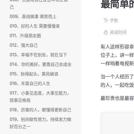
最简单
己
009、直线做事 乘势而上
字数
010、好的人生 需要慢慢来
阅读时间
011、升级朋友圈
012、强大自己
有人这样形容幸
013、幸福不在别处，就在当下
位子上，讲一样
一样响着电视新
014、你的美好，要靠自己去成全
015、抬得起头，乘风破浪
当一个人经历了
016、丰富自己的人生
的人，一起吃饭
017、小事见态度，大事见能力，
最珍贵也是最容
琐事见格局
018、厉害的人，都懂得更新自己
019、别间歇性努力，持续发力做
好百分之一