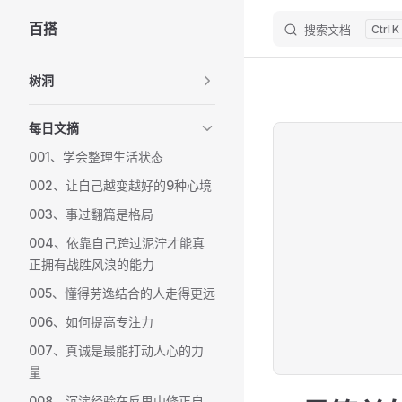
百搭
搜索文档
K
Skip to content
Sidebar Navigation
树洞
每日文摘
001、学会整理生活状态
002、让自己越变越好的9种心境
003、事过翻篇是格局
004、依靠自己跨过泥泞才能真
正拥有战胜风浪的能力
005、懂得劳逸结合的人走得更远
006、如何提高专注力
007、真诚是最能打动人心的力
量
008、沉淀经验在反思中修正自