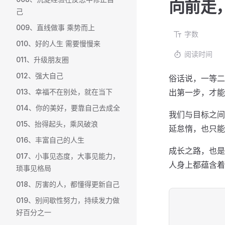
向前走
己
009、直线做事 乘势而上
字数
010、好的人生 需要慢慢来
阅读时间
011、升级朋友圈
012、强大自己
俗话说，一等二
013、幸福不在别处，就在当下
出第一步，才能
014、你的美好，要靠自己去成全
我们与目标之间
015、抬得起头，乘风破浪
延怠惰，也只能
016、丰富自己的人生
成长之路，也是
017、小事见态度，大事见能力，
人身上都蕴含着
琐事见格局
018、厉害的人，都懂得更新自己
019、别间歇性努力，持续发力做
好百分之一