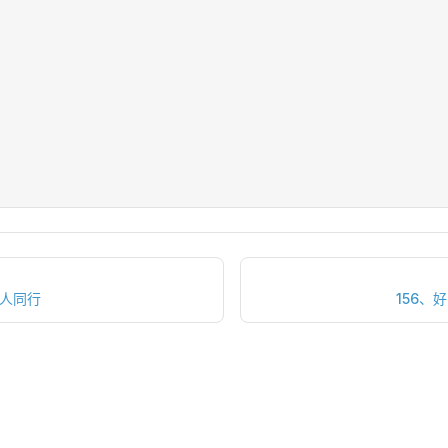
的人同行
156、