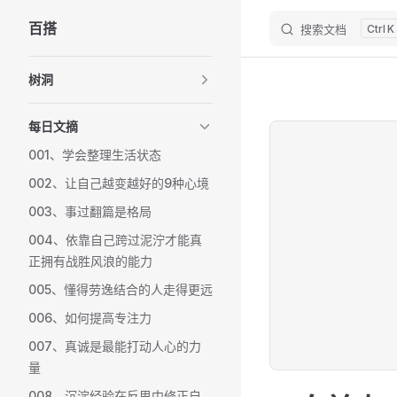
百搭
搜索文档
K
Skip to content
Sidebar Navigation
树洞
每日文摘
001、学会整理生活状态
002、让自己越变越好的9种心境
003、事过翻篇是格局
004、依靠自己跨过泥泞才能真
正拥有战胜风浪的能力
005、懂得劳逸结合的人走得更远
006、如何提高专注力
007、真诚是最能打动人心的力
量
008、沉淀经验在反思中修正自