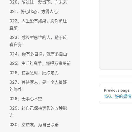
020、敬过往，爱当下，向未来
021、将心比心，方得人心
022、人生没有如果，愿你勇往
直前
023、成长型思维的人，勤于反
省自身
024、你有多自律，就有多自由
025、生活的高手，懂得万事提前
026、在紧急时，磨练定力
027、善待家人，是一个人最好
Pager
的修养
Previous page
156、好的感
028、无事心不空
029、让自己保持优秀的五种能
力
030、交益友，为自己取暖