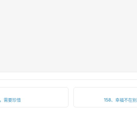
情，需要珍惜
158、幸福不在