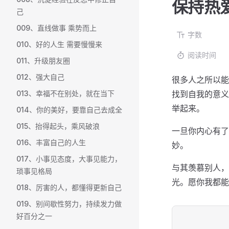
保持热
己
009、直线做事 乘势而上
字数
010、好的人生 需要慢慢来
阅读时间
011、升级朋友圈
012、强大自己
很多人之所以能
013、幸福不在别处，就在当下
找到自我的意义
举起来。
014、你的美好，要靠自己去成全
015、抬得起头，乘风破浪
一旦你内心有了
016、丰富自己的人生
妙。
017、小事见态度，大事见能力，
与其羡慕别人，
琐事见格局
光。愿你我都能
018、厉害的人，都懂得更新自己
019、别间歇性努力，持续发力做
好百分之一