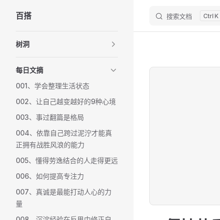
百搭
搜索文档
K
Skip to content
Sidebar Navigation
树洞
每日文摘
001、学会整理生活状态
002、让自己越变越好的9种心境
003、事过翻篇是格局
004、依靠自己跨过泥泞才能真
正拥有战胜风浪的能力
005、懂得劳逸结合的人走得更远
006、如何提高专注力
007、真诚是最能打动人心的力
量
008、沉淀经验在反思中修正自