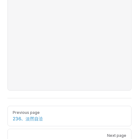
Pager
Previous page
236、淡然自洽
Next page