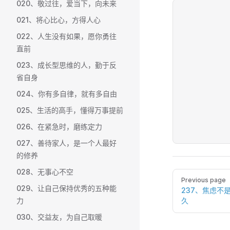
020、敬过往，爱当下，向未来
021、将心比心，方得人心
022、人生没有如果，愿你勇往
直前
023、成长型思维的人，勤于反
省自身
024、你有多自律，就有多自由
025、生活的高手，懂得万事提前
026、在紧急时，磨练定力
027、善待家人，是一个人最好
的修养
028、无事心不空
Pager
Previous page
029、让自己保持优秀的五种能
237、焦虑不
力
久
030、交益友，为自己取暖