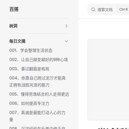
百搭
搜索文档
K
Skip to content
Sidebar Navigation
树洞
每日文摘
001、学会整理生活状态
002、让自己越变越好的9种心境
003、事过翻篇是格局
004、依靠自己跨过泥泞才能真
正拥有战胜风浪的能力
005、懂得劳逸结合的人走得更远
006、如何提高专注力
007、真诚是最能打动人心的力
量
008、沉淀经验在反思中修正自