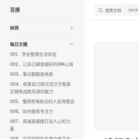
百搭
搜索文档
K
Skip to content
Sidebar Navigation
树洞
每日文摘
001、学会整理生活状态
002、让自己越变越好的9种心境
003、事过翻篇是格局
004、依靠自己跨过泥泞才能真
正拥有战胜风浪的能力
005、懂得劳逸结合的人走得更远
006、如何提高专注力
007、真诚是最能打动人心的力
量
008、沉淀经验在反思中修正自