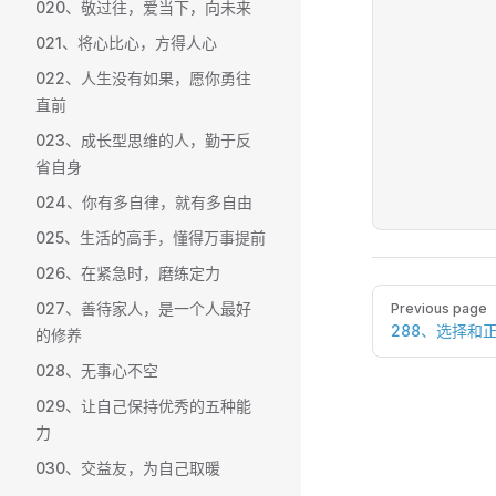
020、敬过往，爱当下，向未来
021、将心比心，方得人心
022、人生没有如果，愿你勇往
直前
023、成长型思维的人，勤于反
省自身
024、你有多自律，就有多自由
025、生活的高手，懂得万事提前
026、在紧急时，磨练定力
Pager
027、善待家人，是一个人最好
Previous page
288、选择和
的修养
028、无事心不空
029、让自己保持优秀的五种能
力
030、交益友，为自己取暖