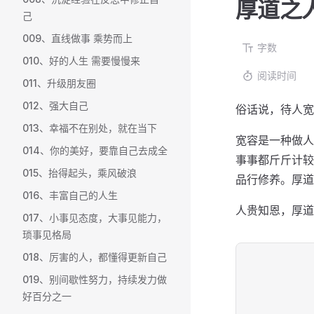
厚道之
己
009、直线做事 乘势而上
字数
010、好的人生 需要慢慢来
阅读时间
011、升级朋友圈
012、强大自己
俗话说，待人宽
013、幸福不在别处，就在当下
宽容是一种做人
014、你的美好，要靠自己去成全
事事都斤斤计较
015、抬得起头，乘风破浪
品行修养。厚道
016、丰富自己的人生
人贵知恩，厚道
017、小事见态度，大事见能力，
琐事见格局
018、厉害的人，都懂得更新自己
019、别间歇性努力，持续发力做
好百分之一