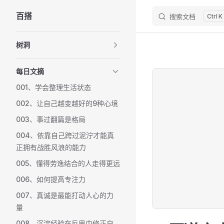
百搭
搜索文档
K
Skip to content
Sidebar Navigation
树洞
每日文摘
001、学会整理生活状态
002、让自己越变越好的9种心境
003、事过翻篇是格局
004、依靠自己跨过泥泞才能真
正拥有战胜风浪的能力
005、懂得劳逸结合的人走得更远
006、如何提高专注力
007、真诚是最能打动人心的力
量
008、沉淀经验在反思中修正自