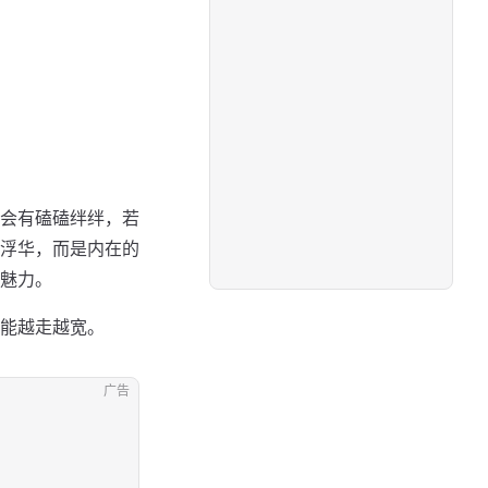
会有磕磕绊绊，若
浮华，而是内在的
魅力。
能越走越宽。
广告