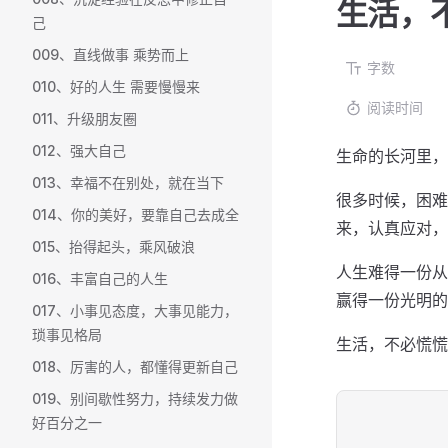
生活，
己
009、直线做事 乘势而上
字数
010、好的人生 需要慢慢来
阅读时间
011、升级朋友圈
012、强大自己
生命的长河里，
013、幸福不在别处，就在当下
很多时候，困难
014、你的美好，要靠自己去成全
来，认真应对，
015、抬得起头，乘风破浪
人生难得一份从
016、丰富自己的人生
赢得一份光明的
017、小事见态度，大事见能力，
琐事见格局
生活，不必慌慌
018、厉害的人，都懂得更新自己
019、别间歇性努力，持续发力做
好百分之一