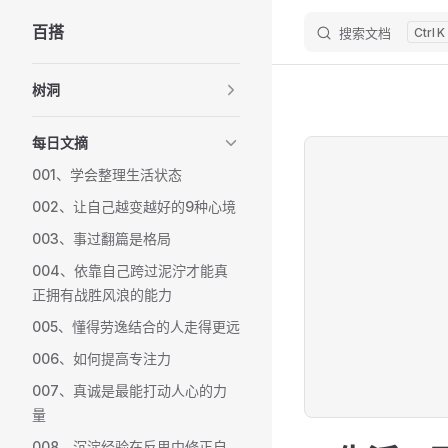
百搭
搜索文档
K
Skip to content
Sidebar Navigation
树洞
每日文摘
001、学会整理生活状态
002、让自己越变越好的9种心境
003、事过翻篇是格局
004、依靠自己跨过泥泞才能真
正拥有战胜风浪的能力
005、懂得劳逸结合的人走得更远
006、如何提高专注力
007、真诚是最能打动人心的力
量
008、沉淀经验在反思中修正自