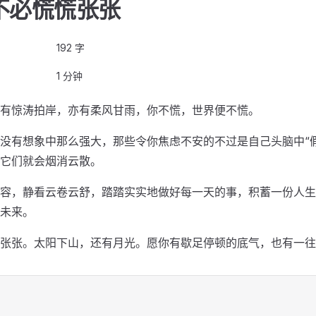
不必慌慌张张
192 字
1 分钟
有惊涛拍岸，亦有柔风甘雨，你不慌，世界便不慌。
没有想象中那么强大，那些令你焦虑不安的不过是自己头脑中“
它们就会烟消云散。
容，静看云卷云舒，踏踏实实地做好每一天的事，积蓄一份人生
未来。
张张。太阳下山，还有月光。愿你有歇足停顿的底气，也有一往