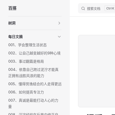
百搭
搜索文档
K
Skip to content
Sidebar Navigation
树洞
每日文摘
001、学会整理生活状态
002、让自己越变越好的9种心境
003、事过翻篇是格局
004、依靠自己跨过泥泞才能真
正拥有战胜风浪的能力
005、懂得劳逸结合的人走得更远
006、如何提高专注力
007、真诚是最能打动人心的力
量
008、沉淀经验在反思中修正自