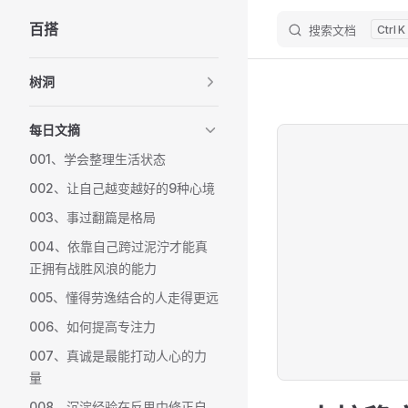
百搭
搜索文档
K
Skip to content
Sidebar Navigation
树洞
每日文摘
001、学会整理生活状态
002、让自己越变越好的9种心境
003、事过翻篇是格局
004、依靠自己跨过泥泞才能真
正拥有战胜风浪的能力
005、懂得劳逸结合的人走得更远
006、如何提高专注力
007、真诚是最能打动人心的力
量
008、沉淀经验在反思中修正自