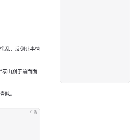
慌乱，反倒让事情
“泰山崩于前而面
青睐。
广告