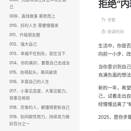
拒绝“内
己
009、直线做事 乘势而上
字数
010、好的人生 需要慢慢来
阅读时间
011、升级朋友圈
012、强大自己
生活中，你是否
013、幸福不在别处，就在当下
向前一小步、改
014、你的美好，要靠自己去成全
当你意识到自己
015、抬得起头，乘风破浪
充满负面的想法
016、丰富自己的人生
新的一年，希望
017、小事见态度，大事见能力，
己，试着走出自
琐事见格局
经慢慢远离了“
018、厉害的人，都懂得更新自己
019、别间歇性努力，持续发力做
2025，愿你
好百分之一