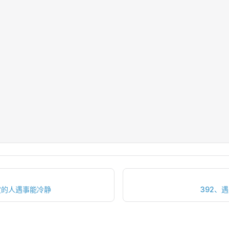
定的人遇事能冷静
392、