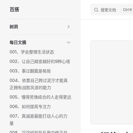
百搭
搜索文档
K
Skip to content
Sidebar Navigation
树洞
每日文摘
001、学会整理生活状态
002、让自己越变越好的9种心境
003、事过翻篇是格局
004、依靠自己跨过泥泞才能真
正拥有战胜风浪的能力
005、懂得劳逸结合的人走得更远
006、如何提高专注力
007、真诚是最能打动人心的力
量
008、沉淀经验在反思中修正自