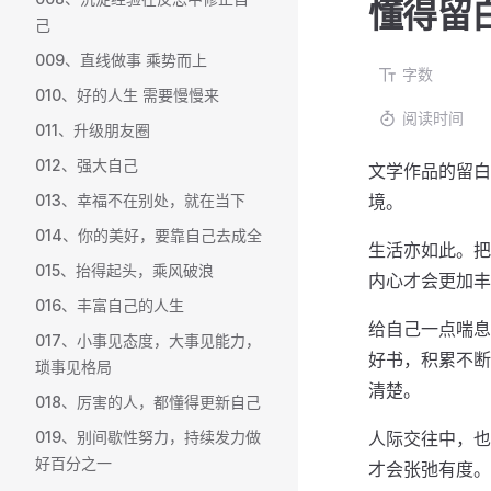
懂得留
己
009、直线做事 乘势而上
字数
010、好的人生 需要慢慢来
阅读时间
011、升级朋友圈
012、强大自己
文学作品的留白
013、幸福不在别处，就在当下
境。
014、你的美好，要靠自己去成全
生活亦如此。把
015、抬得起头，乘风破浪
内心才会更加丰
016、丰富自己的人生
给自己一点喘息
017、小事见态度，大事见能力，
好书，积累不断
琐事见格局
清楚。
018、厉害的人，都懂得更新自己
019、别间歇性努力，持续发力做
人际交往中，也
好百分之一
才会张弛有度。