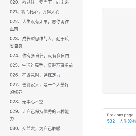
020、敬过往，爱当下，向未来
021、将心比心，方得人心
022、人生没有如果，愿你勇往
直前
023、成长型思维的人，勤于反
省自身
024、你有多自律，就有多自由
025、生活的高手，懂得万事提前
026、在紧急时，磨练定力
027、善待家人，是一个人最好
的修养
028、无事心不空
029、让自己保持优秀的五种能
Pager
Previous page
力
532、人生没
030、交益友，为自己取暖