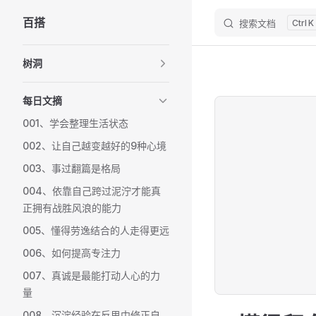
百搭
搜索文档
K
Skip to content
Sidebar Navigation
树洞
每日文摘
001、学会整理生活状态
002、让自己越变越好的9种心境
003、事过翻篇是格局
004、依靠自己跨过泥泞才能真
正拥有战胜风浪的能力
005、懂得劳逸结合的人走得更远
006、如何提高专注力
007、真诚是最能打动人心的力
量
008、沉淀经验在反思中修正自