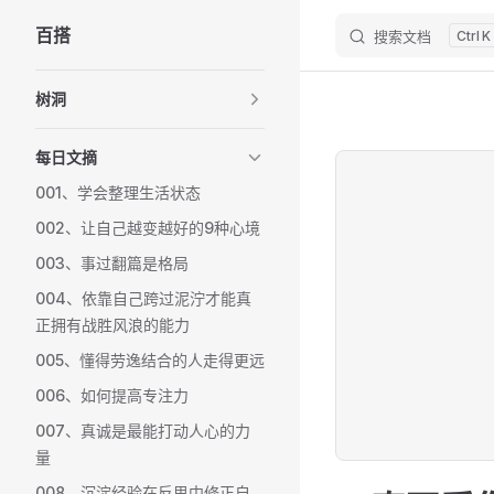
百搭
搜索文档
K
Skip to content
Sidebar Navigation
树洞
每日文摘
001、学会整理生活状态
002、让自己越变越好的9种心境
003、事过翻篇是格局
004、依靠自己跨过泥泞才能真
正拥有战胜风浪的能力
005、懂得劳逸结合的人走得更远
006、如何提高专注力
007、真诚是最能打动人心的力
量
008、沉淀经验在反思中修正自