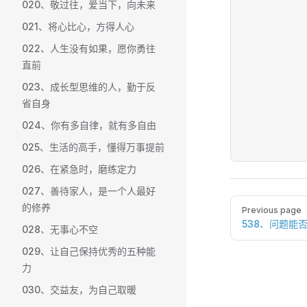
020、敬过往，爱当下，向未来
021、将心比心，方得人心
022、人生没有如果，愿你勇往
直前
023、成长型思维的人，勤于反
省自身
024、你有多自律，就有多自由
025、生活的高手，懂得万事提前
026、在紧急时，磨练定力
027、善待家人，是一个人最好
Pager
的修养
Previous page
538、问题能
028、无事心不空
029、让自己保持优秀的五种能
力
030、交益友，为自己取暖