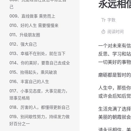
永远相
己
009、直线做事 乘势而上
字数
010、好的人生 需要慢慢来
阅读时间
011、升级朋友圈
012、强大自己
一个对未来有信
013、幸福不在别处，就在当下
反思、学习和站
一切美好的事物，
014、你的美好，要靠自己去成全
015、抬得起头，乘风破浪
磨砺都是暂时的
016、丰富自己的人生
人生中，那些你
017、小事见态度，大事见能力，
或许会后知后觉
琐事见格局
018、厉害的人，都懂得更新自己
生活充满了选择
019、别间歇性努力，持续发力做
美丽的朝霞就会
好百分之一
请永远相信，美