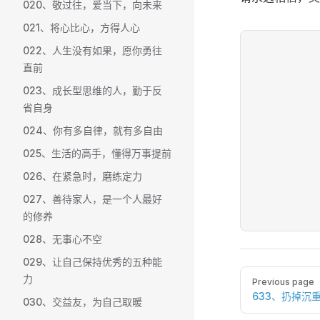
020、敬过往，爱当下，向未来
021、将心比心，方得人心
022、人生没有如果，愿你勇往
直前
023、成长型思维的人，勤于反
省自身
024、你有多自律，就有多自由
025、生活的高手，懂得万事提前
026、在紧急时，磨练定力
027、善待家人，是一个人最好
的修养
028、无事心不空
029、让自己保持优秀的五种能
Pager
力
Previous page
633、扔掉沉
030、交益友，为自己取暖