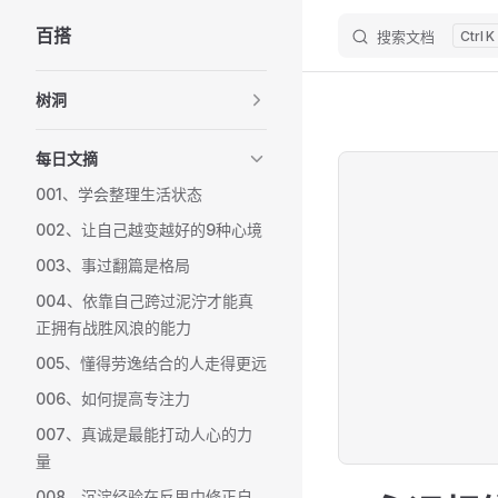
百搭
搜索文档
K
Skip to content
Sidebar Navigation
树洞
每日文摘
001、学会整理生活状态
002、让自己越变越好的9种心境
003、事过翻篇是格局
004、依靠自己跨过泥泞才能真
正拥有战胜风浪的能力
005、懂得劳逸结合的人走得更远
006、如何提高专注力
007、真诚是最能打动人心的力
量
008、沉淀经验在反思中修正自