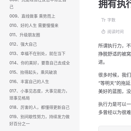
拥有执
己
009、直线做事 乘势而上
字数
010、好的人生 需要慢慢来
阅读时间
011、升级朋友圈
012、强大自己
所谓执行力，不
013、幸福不在别处，就在当下
挣脱舒适的被窝
进。
014、你的美好，要靠自己去成全
015、抬得起头，乘风破浪
很多时候，我们
016、丰富自己的人生
“等明天”的拖
017、小事见态度，大事见能力，
美好的蓝图，没
琐事见格局
执行力是可以一
018、厉害的人，都懂得更新自己
多曾经以为很难
019、别间歇性努力，持续发力做
好百分之一