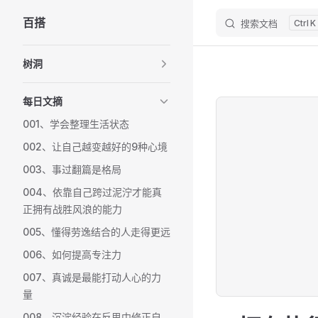
百搭
搜索文档
K
Skip to content
Sidebar Navigation
树洞
每日文摘
001、学会整理生活状态
002、让自己越变越好的9种心境
003、事过翻篇是格局
004、依靠自己跨过泥泞才能真
正拥有战胜风浪的能力
005、懂得劳逸结合的人走得更远
006、如何提高专注力
007、真诚是最能打动人心的力
量
008、沉淀经验在反思中修正自