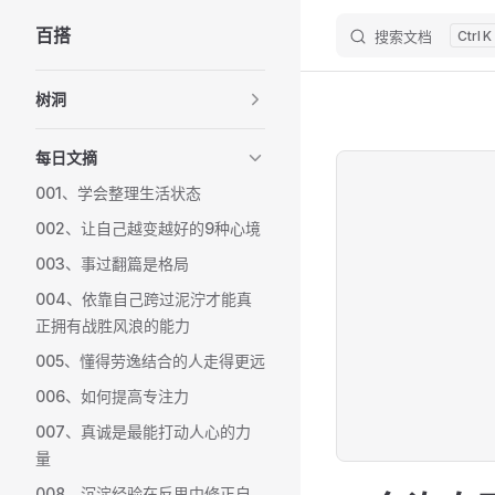
百搭
搜索文档
K
Skip to content
Sidebar Navigation
树洞
每日文摘
001、学会整理生活状态
002、让自己越变越好的9种心境
003、事过翻篇是格局
004、依靠自己跨过泥泞才能真
正拥有战胜风浪的能力
005、懂得劳逸结合的人走得更远
006、如何提高专注力
007、真诚是最能打动人心的力
量
008、沉淀经验在反思中修正自