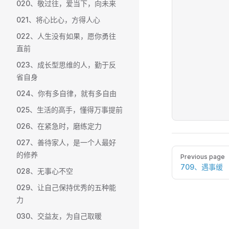
020、敬过往，爱当下，向未来
021、将心比心，方得人心
022、人生没有如果，愿你勇往
直前
023、成长型思维的人，勤于反
省自身
024、你有多自律，就有多自由
025、生活的高手，懂得万事提前
026、在紧急时，磨练定力
027、善待家人，是一个人最好
Pager
的修养
Previous page
709、遇事缓
028、无事心不空
029、让自己保持优秀的五种能
力
030、交益友，为自己取暖