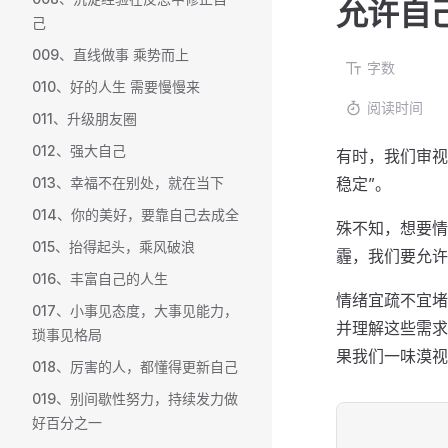
允许自
己
009、直线做事 乘势而上
字数
010、好的人生 需要慢慢来
阅读时间
011、升级朋友圈
012、强大自己
有时，我们审视
013、幸福不在别处，就在当下
稳定”。
014、你的美好，要靠自己去成全
殊不知，想要情
015、抬得起头，乘风破浪
霾，我们要允许
016、丰富自己的人生
情绪宜疏不宜堵
017、小事见态度，大事见能力，
并理解这些需求
琐事见格局
果我们一味漠视
018、厉害的人，都懂得更新自己
019、别间歇性努力，持续发力做
好百分之一