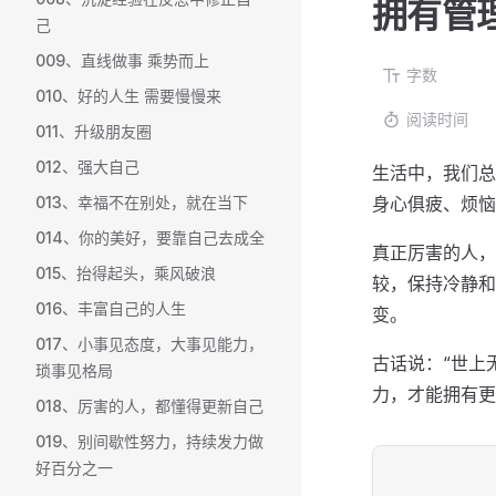
拥有管
己
009、直线做事 乘势而上
字数
010、好的人生 需要慢慢来
阅读时间
011、升级朋友圈
012、强大自己
生活中，我们总
013、幸福不在别处，就在当下
身心俱疲、烦恼
014、你的美好，要靠自己去成全
真正厉害的人，
015、抬得起头，乘风破浪
较，保持冷静和
016、丰富自己的人生
变。
017、小事见态度，大事见能力，
古话说：“世上
琐事见格局
力，才能拥有更
018、厉害的人，都懂得更新自己
019、别间歇性努力，持续发力做
好百分之一