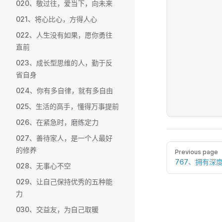
020、敬过往，爱当下，向未来
021、将心比心，方得人心
022、人生没有如果，愿你勇往
直前
023、成长型思维的人，勤于反
省自身
024、你有多自律，就有多自由
025、生活的高手，懂得万事提前
026、在紧急时，磨练定力
027、善待家人，是一个人最好
Pager
的修养
Previous page
767、拥有深
028、无事心不空
029、让自己保持优秀的五种能
力
030、交益友，为自己取暖