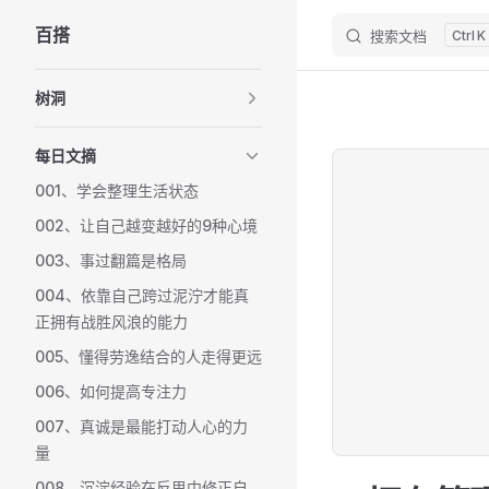
百搭
搜索文档
K
Skip to content
Sidebar Navigation
树洞
每日文摘
001、学会整理生活状态
002、让自己越变越好的9种心境
003、事过翻篇是格局
004、依靠自己跨过泥泞才能真
正拥有战胜风浪的能力
005、懂得劳逸结合的人走得更远
006、如何提高专注力
007、真诚是最能打动人心的力
量
008、沉淀经验在反思中修正自